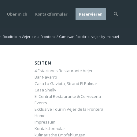
Über mich
Kontaktformular
Reservieren
Roadtrip in Vejer de la Frontera
/
Campvan-Roadtrip, vejer-by-manuel
SEITEN
4 Estaciones Restaurante Vejer
Bar Navarro
Casa La Gaviota, Strand El Palmar
Casa Shelly
El Central Restaurante & Cervecería
Events
Exklusive Tour in Vejer de la Frontera
Home
Impressum
Kontaktformular
kulinarische Empfehlungen