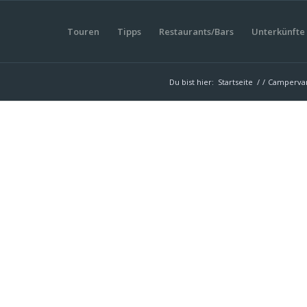
Touren
Tipps
Restaurants/Bars
Unterkünfte
Du bist hier:
Startseite
/
/
Campervan-