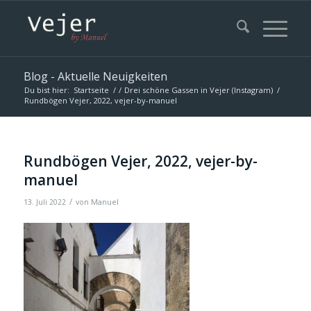
Blog - Aktuelle Neuigkeiten
Du bist hier:
Startseite
/
/
Drei schöne Gassen in Vejer (Instagram)
/
Rundbögen Vejer, 2022, vejer-by-manuel
Rundbögen Vejer, 2022, vejer-by-
manuel
/
13. Juli 2022
von
Manuel