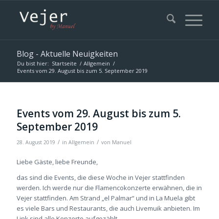
Blog - Aktuelle Neuigkeiten
Du bist hier:
Startseite
/
Allgemein
/
Events vom 29. August bis zum 5. September 2019
Events vom 29. August bis zum 5.
September 2019
/
/
28. August 2019
in
Allgemein
von
Manuel
Liebe Gäste, liebe Freunde,
das sind die Events, die diese Woche in Vejer stattfinden
werden. Ich werde nur die Flamencokonzerte erwähnen, die in
Vejer stattfinden. Am Strand „el Palmar“ und in La Muela gibt
es viele Bars und Restaurants, die auch Livemuik anbieten. Im
Link sind alle Konzerte aufgezählt.