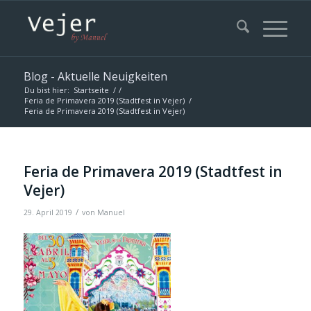
Blog - Aktuelle Neuigkeiten
Du bist hier:
Startseite
/
/
Feria de Primavera 2019 (Stadtfest in Vejer)
/
Feria de Primavera 2019 (Stadtfest in Vejer)
Feria de Primavera 2019 (Stadtfest in
Vejer)
/
29. April 2019
von
Manuel