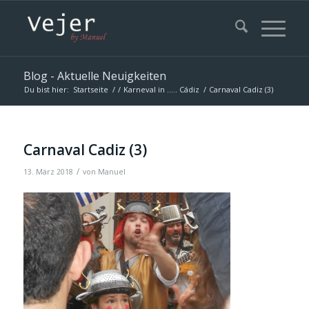
Blog - Aktuelle Neuigkeiten
Du bist hier:
Startseite
/
/
Karneval in ….. Cádiz
/
Carnaval Cadiz (3)
Carnaval Cadiz (3)
/
13. März 2018
von
Manuel