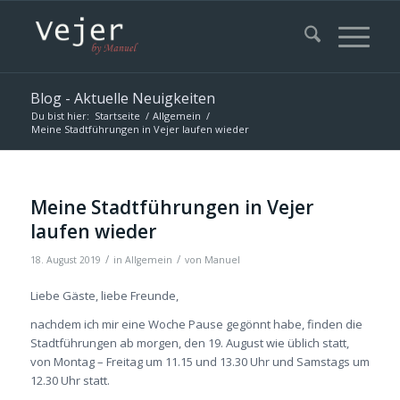
Blog - Aktuelle Neuigkeiten
Du bist hier:
Startseite
/
Allgemein
/
Meine Stadtführungen in Vejer laufen wieder
Meine Stadtführungen in Vejer
laufen wieder
/
/
18. August 2019
in
Allgemein
von
Manuel
Liebe Gäste, liebe Freunde,
nachdem ich mir eine Woche Pause gegönnt habe, finden die
Stadtführungen ab morgen, den 19. August wie üblich statt,
von Montag – Freitag um 11.15 und 13.30 Uhr und Samstags um
12.30 Uhr statt.