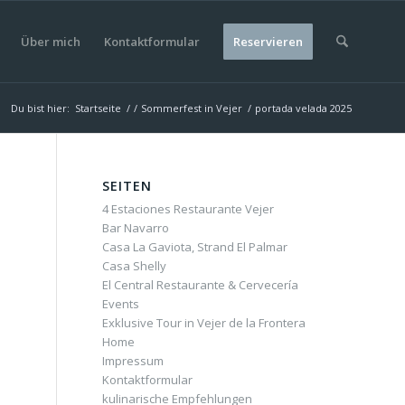
Über mich
Kontaktformular
Reservieren
Du bist hier:
Startseite
/
/
Sommerfest in Vejer
/
portada velada 2025
SEITEN
4 Estaciones Restaurante Vejer
Bar Navarro
Casa La Gaviota, Strand El Palmar
Casa Shelly
El Central Restaurante & Cervecería
Events
Exklusive Tour in Vejer de la Frontera
Home
Impressum
Kontaktformular
kulinarische Empfehlungen