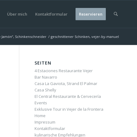
Über mich
Kontaktformular
Reservieren
e Jamón“, Schinkenschneider
/
geschnittener Schinken, vejer-by-manuel
SEITEN
4 Estaciones Restaurante Vejer
Bar Navarro
Casa La Gaviota, Strand El Palmar
Casa Shelly
El Central Restaurante & Cervecería
Events
Exklusive Tour in Vejer de la Frontera
Home
Impressum
Kontaktformular
kulinarische Empfehlungen