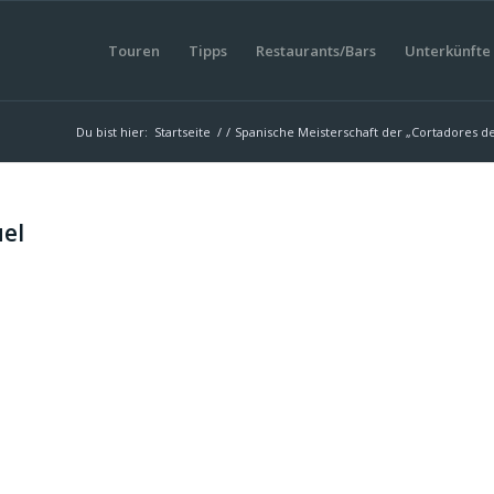
Touren
Tipps
Restaurants/Bars
Unterkünfte
Du bist hier:
Startseite
/
/
Spanische Meisterschaft der „Cortadores d
uel