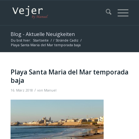
Blog - Aktuelle Neuigkeiten
Du bist hier:
Startseite
/
/
Strände Cadiz
/
Playa Santa Maria del Mar temporada baja
Playa Santa Maria del Mar temporada
baja
/
16. März 2018
von
Manuel