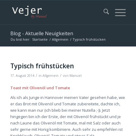
Blog - Aktuelle Neuigkeiten
Du bist hier:
Startseite
/
Allgemein
/
Typisch frühstücken
Typisch frühstücken
/
/
17. August 2014
in
Allgemein
von
Manuel
Toast mit Olivenöl und Tomate
Als ich als Junge in Hannover meinen Vater gesehen habe, wie
er das Brot mit Olivenöl und Tomate zubereitete, dachte ich,
wie kann man nur (ich blieb bei meiner Nutella ;-)). Jetzt
hingegen bin ich der Erste, der mit Olivenöl frühstückt und je
nach Laune das Olivenöl mit Tomate, mal mit Salz oder auch
sehr gerne mit Honig kombiniere. Auch sehr zu empfehlen ist
Knohblauch, Olivenöl, Tomate und etwas Salz.