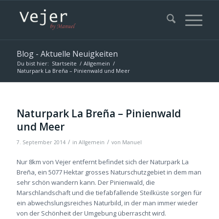
Blog - Aktuelle Neuigkeiten
Du bist hier:
Startseite
/
Allgemein
/
Naturpark La Breña – Pinienwald und Meer
Naturpark La Breña – Pinienwald
und Meer
/
/
7. September 2014
in
Allgemein
von
Manuel
Nur 8km von Vejer entfernt befindet sich der Naturpark La
Breña, ein 5077 Hektar grosses Naturschutzgebiet in dem man
sehr schön wandern kann. Der Pinienwald, die
Marschlandschaft und die tiefabfallende Steilküste sorgen für
ein abwechslungsreiches Naturbild, in der man immer wieder
von der Schönheit der Umgebung überrascht wird.