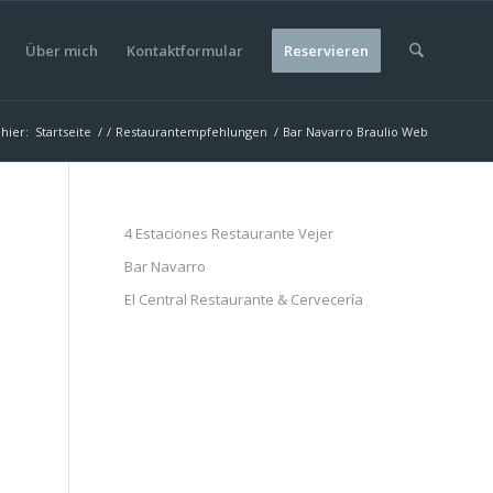
Über mich
Kontaktformular
Reservieren
 hier:
Startseite
/
/
Restaurantempfehlungen
/
Bar Navarro Braulio Web
4 Estaciones Restaurante Vejer
Bar Navarro
El Central Restaurante & Cervecería