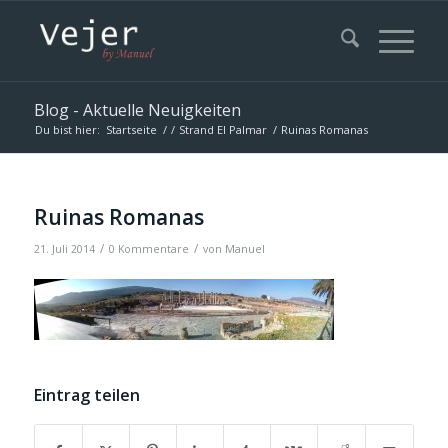
Blog - Aktuelle Neuigkeiten
Du bist hier:
Startseite
/
/
Strand El Palmar
/
Ruinas Romanas
Ruinas Romanas
/
/
21. Juli 2014
0 Kommentare
von
Manuel
Eintrag teilen